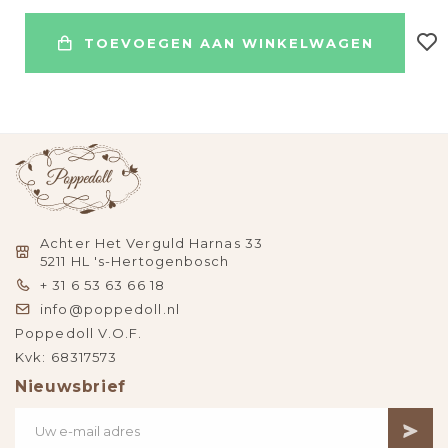
TOEVOEGEN AAN WINKELWAGEN
Achter Het Verguld Harnas 33
5211 HL 's-Hertogenbosch
+ 31 6 53 63 66 18
info@poppedoll.nl
Poppedoll V.O.F.
Kvk: 68317573
Nieuwsbrief