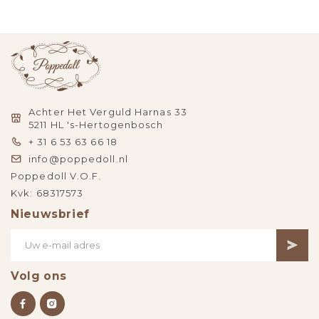
Achter Het Verguld Harnas 33
5211 HL 's-Hertogenbosch
+ 31 6 53 63 66 18
info@poppedoll.nl
Poppedoll V.O.F.
Kvk: 68317573
Nieuwsbrief
Volg ons