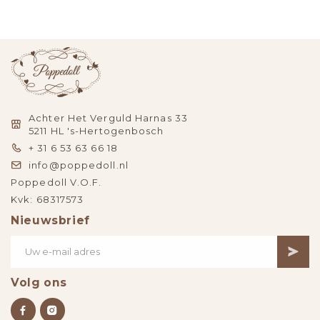
Achter Het Verguld Harnas 33
5211 HL 's-Hertogenbosch
+ 31 6 53 63 66 18
info@poppedoll.nl
Poppedoll V.O.F.
Kvk: 68317573
Nieuwsbrief
Volg ons