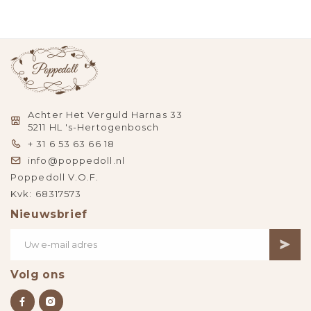
Achter Het Verguld Harnas 33
5211 HL 's-Hertogenbosch
+ 31 6 53 63 66 18
info@poppedoll.nl
Poppedoll V.O.F.
Kvk: 68317573
Nieuwsbrief
Volg ons