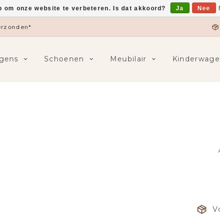
p om onze website te verbeteren. Is dat akkoord?
Ja
Nee
verzonden*
gens
Schoenen
Meubilair
Kinderwage
V