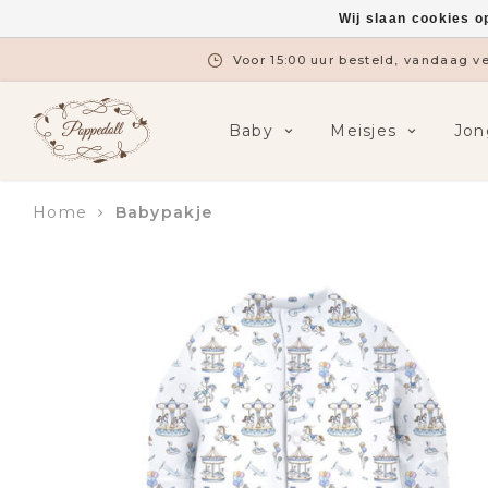
Wij slaan cookies o
Voor 15:00 uur besteld, vandaag 
Baby
Meisjes
Jon
Home
Babypakje