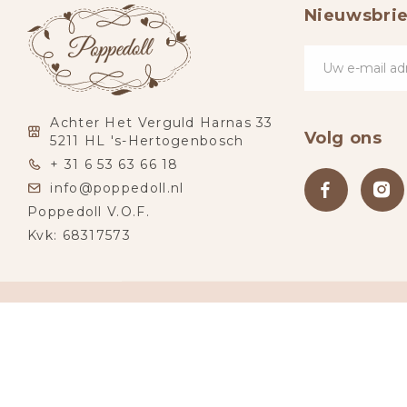
Nieuwsbrie
Achter Het Verguld Harnas 33
Volg ons
5211 HL 's-Hertogenbosch
+ 31 6 53 63 66 18
info@poppedoll.nl
Poppedoll V.O.F.
Kvk: 68317573