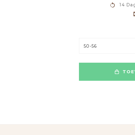
14 Dag
50-56
TOE