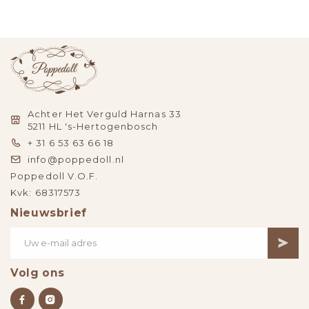
Achter Het Verguld Harnas 33
5211 HL 's-Hertogenbosch
+ 31 6 53 63 66 18
info@poppedoll.nl
Poppedoll V.O.F.
Kvk: 68317573
Nieuwsbrief
Volg ons