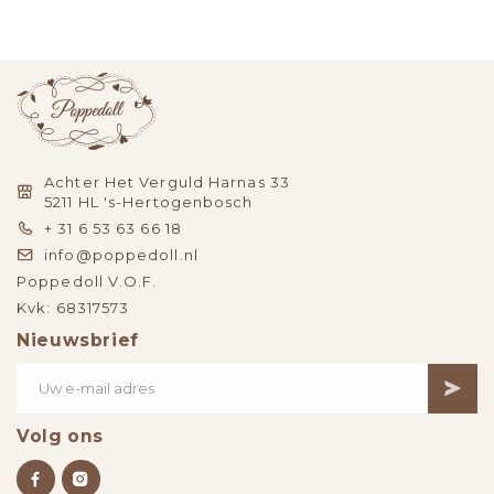
Achter Het Verguld Harnas 33
5211 HL 's-Hertogenbosch
+ 31 6 53 63 66 18
info@poppedoll.nl
Poppedoll V.O.F.
Kvk: 68317573
Nieuwsbrief
Volg ons