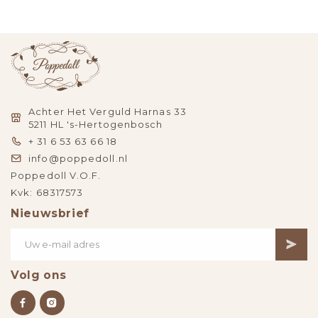
Achter Het Verguld Harnas 33
5211 HL 's-Hertogenbosch
+ 31 6 53 63 66 18
info@poppedoll.nl
Poppedoll V.O.F.
Kvk: 68317573
Nieuwsbrief
Volg ons