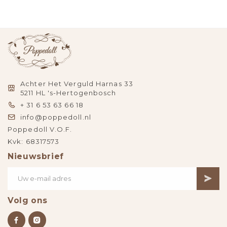
Achter Het Verguld Harnas 33
5211 HL 's-Hertogenbosch
+ 31 6 53 63 66 18
info@poppedoll.nl
Poppedoll V.O.F.
Kvk: 68317573
Nieuwsbrief
Volg ons