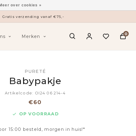
Meer over cookies »
Gratis verzending vanaf €75,-
0
ns
Merken
PURETÉ
Babypakje
Artikelcode: OI24 06 214-4
€60
OP VOORRAAD
oor 15:00 besteld, morgen in huis!*