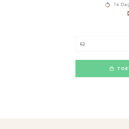
14 Dag
62
TOE