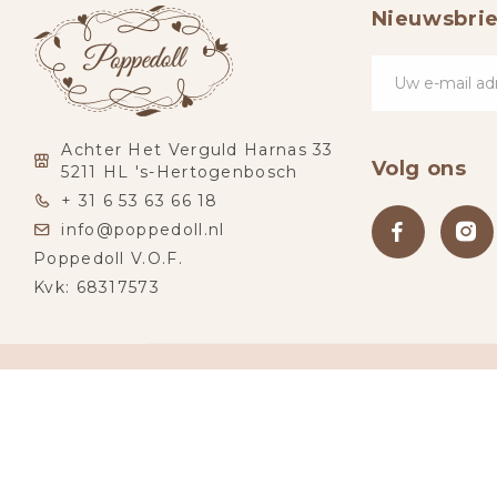
Nieuwsbrie
Achter Het Verguld Harnas 33
Volg ons
5211 HL 's-Hertogenbosch
+ 31 6 53 63 66 18
info@poppedoll.nl
Poppedoll V.O.F.
Kvk: 68317573