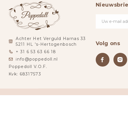
Nieuwsbrie
Achter Het Verguld Harnas 33
Volg ons
5211 HL 's-Hertogenbosch
+ 31 6 53 63 66 18
info@poppedoll.nl
Poppedoll V.O.F.
Kvk: 68317573