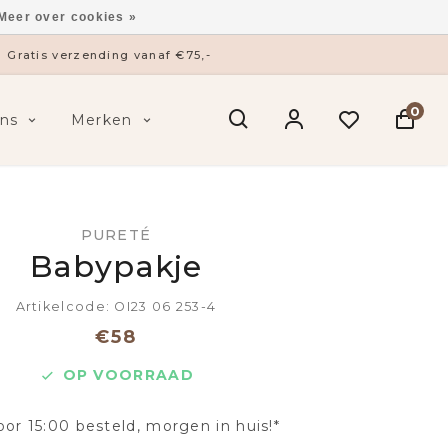
Meer over cookies »
Gratis verzending vanaf €75,-
0
ns
Merken
PURETÉ
Babypakje
Artikelcode: OI23 06 253-4
€58
OP VOORRAAD
oor 15:00 besteld, morgen in huis!*