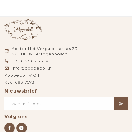
Achter Het Verguld Harnas 33
5211 HL 's-Hertogenbosch
+ 31 6 53 63 66 18
info@poppedoll.nl
Poppedoll V.O.F.
Kvk: 68317573
Nieuwsbrief
Volg ons