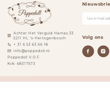
Nieuwsbrie
Achter Het Verguld Harnas 33
Volg ons
5211 HL 's-Hertogenbosch
+ 31 6 53 63 66 18
info@poppedoll.nl
Poppedoll V.O.F.
Kvk: 68317573