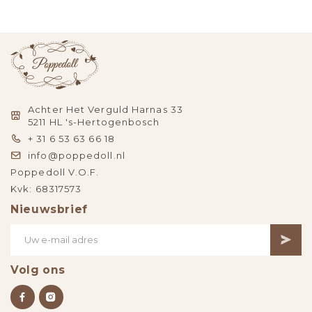
Achter Het Verguld Harnas 33
5211 HL 's-Hertogenbosch
+ 31 6 53 63 66 18
info@poppedoll.nl
Poppedoll V.O.F.
Kvk: 68317573
Nieuwsbrief
Volg ons