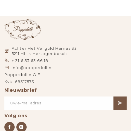
Achter Het Verguld Harnas 33
5211 HL 's-Hertogenbosch
+ 31 6 53 63 66 18
info@poppedoll.nl
Poppedoll V.O.F.
Kvk: 68317573
Nieuwsbrief
Volg ons