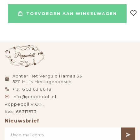
TOEVOEGEN AAN WINKELWAGEN
Achter Het Verguld Harnas 33
5211 HL 's-Hertogenbosch
+ 31 6 53 63 66 18
info@poppedoll.nl
Poppedoll V.O.F.
Kvk: 68317573
Nieuwsbrief