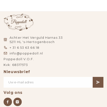
Achter Het Verguld Harnas 33
5211 HL 's-Hertogenbosch
+ 31 6 53 63 66 18
info@poppedoll.nl
Poppedoll V.O.F.
Kvk: 68317573
Nieuwsbrief
Volg ons