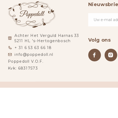
Nieuwsbrie
Achter Het Verguld Harnas 33
Volg ons
5211 HL 's-Hertogenbosch
+ 31 6 53 63 66 18
info@poppedoll.nl
Poppedoll V.O.F.
Kvk: 68317573