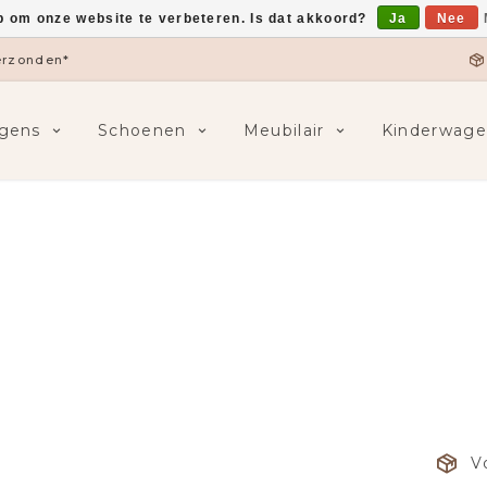
p om onze website te verbeteren. Is dat akkoord?
Ja
Nee
verzonden*
gens
Schoenen
Meubilair
Kinderwage
V