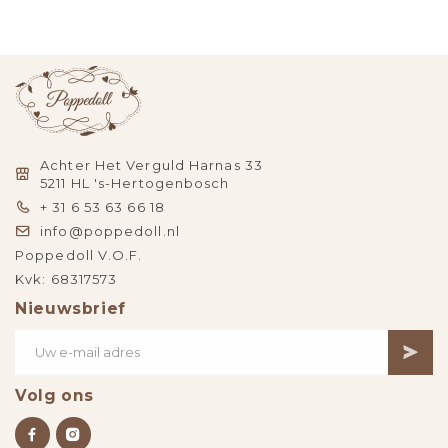
Achter Het Verguld Harnas 33
5211 HL 's-Hertogenbosch
+ 31 6 53 63 66 18
info@poppedoll.nl
Poppedoll V.O.F.
Kvk: 68317573
Nieuwsbrief
Volg ons