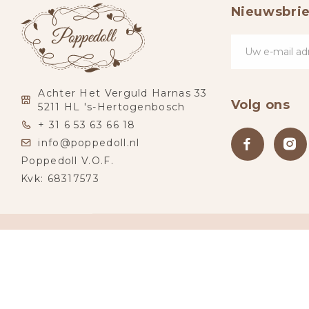
Nieuwsbrie
Achter Het Verguld Harnas 33
Volg ons
5211 HL 's-Hertogenbosch
+ 31 6 53 63 66 18
info@poppedoll.nl
Poppedoll V.O.F.
Kvk: 68317573