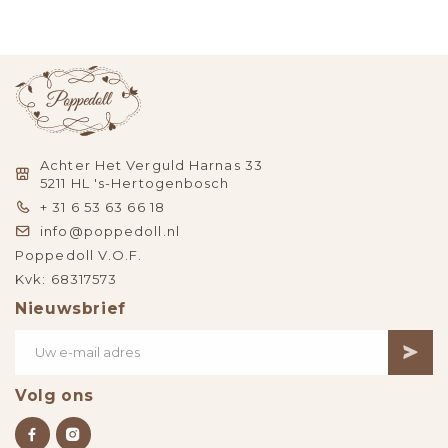
Achter Het Verguld Harnas 33
5211 HL 's-Hertogenbosch
+ 31 6 53 63 66 18
info@poppedoll.nl
Poppedoll V.O.F.
Kvk: 68317573
Nieuwsbrief
Volg ons