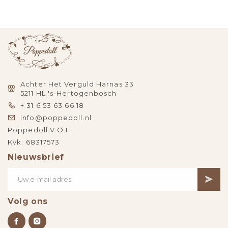
Achter Het Verguld Harnas 33
5211 HL 's-Hertogenbosch
+ 31 6 53 63 66 18
info@poppedoll.nl
Poppedoll V.O.F.
Kvk: 68317573
Nieuwsbrief
Volg ons