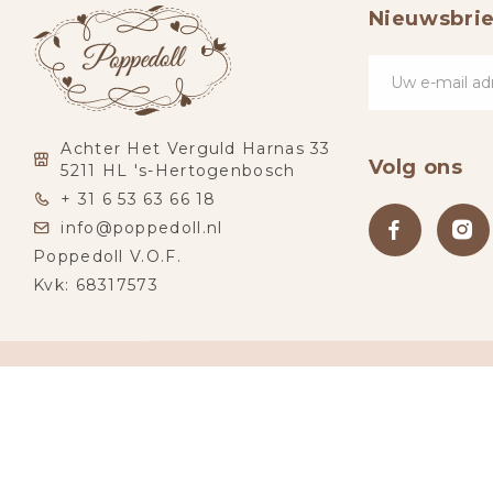
Nieuwsbrie
Achter Het Verguld Harnas 33
Volg ons
5211 HL 's-Hertogenbosch
+ 31 6 53 63 66 18
info@poppedoll.nl
Poppedoll V.O.F.
Kvk: 68317573