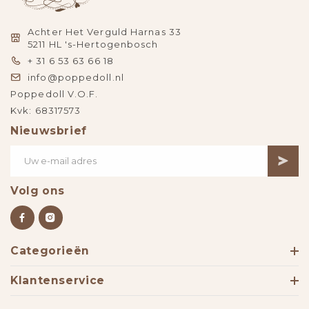
Achter Het Verguld Harnas 33
5211 HL 's-Hertogenbosch
+ 31 6 53 63 66 18
info@poppedoll.nl
Poppedoll V.O.F.
Kvk: 68317573
Nieuwsbrief
Volg ons
Categorieën
Klantenservice