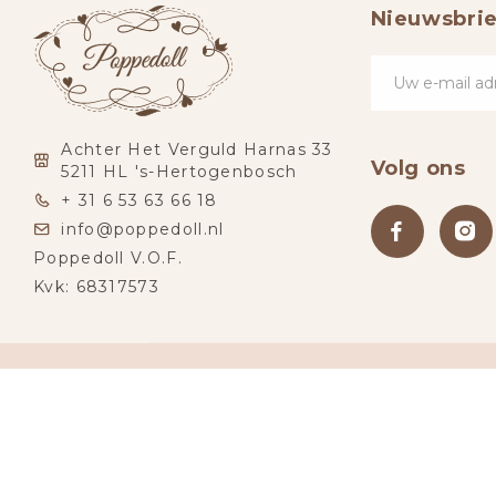
Nieuwsbrie
Achter Het Verguld Harnas 33
Volg ons
5211 HL 's-Hertogenbosch
+ 31 6 53 63 66 18
info@poppedoll.nl
Poppedoll V.O.F.
Kvk: 68317573