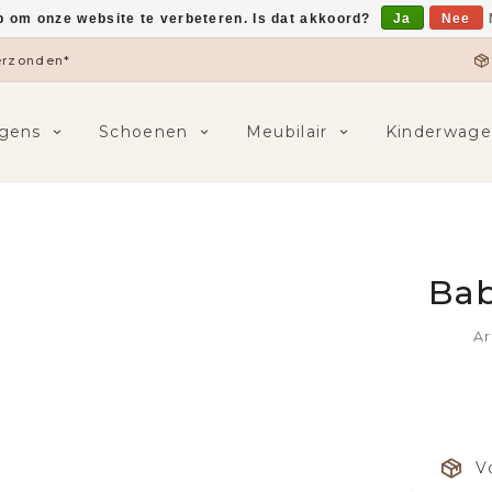
p om onze website te verbeteren. Is dat akkoord?
Ja
Nee
verzonden*
gens
Schoenen
Meubilair
Kinderwage
Bab
Ar
V