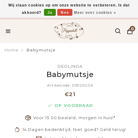
Wij slaan cookies op om onze website te verbeteren. Is dat
akkoord?
Ja
Nee
Meer over cookies »
Voor 15:00 uur besteld, vandaag verzonden*
0
Home
Babymutsje
DEOLINDA
Babymutsje
Artikelcode: DBI25G06
€21
OP VOORRAAD
Voor 15:00 besteld, morgen in huis!*
14 Dagen bedenktijd, Niet goed? Geld terug!