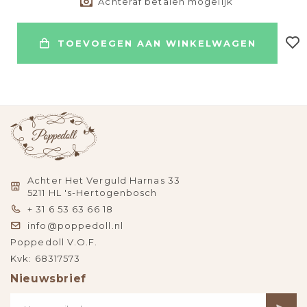
Achteraf betalen mogelijk
TOEVOEGEN AAN WINKELWAGEN
Achter Het Verguld Harnas 33
5211 HL 's-Hertogenbosch
+ 31 6 53 63 66 18
info@poppedoll.nl
Poppedoll V.O.F.
Kvk: 68317573
Nieuwsbrief