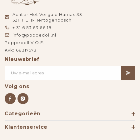
Achter Het Verguld Harnas 33
5211 HL 's-Hertogenbosch
+ 31 6 53 63 66 18
info@poppedoll.nl
Poppedoll V.O.F.
Kvk: 68317573
Nieuwsbrief
Volg ons
Categorieën
Klantenservice