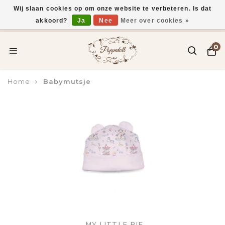
Wij slaan cookies op om onze website te verbeteren. Is dat
akkoord?
Ja
Nee
Meer over cookies »
Voor 15:00 uur besteld, vandaag verzonden*
0
Home
Babymutsje
MY LITTLE PIE