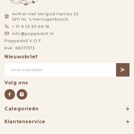
Achter Het Verguld Harnas 33
5211 HL 's-Hertogenbosch
+ 31 6 53 63 66 18
info@poppedoll.nl
Poppedoll V.O.F.
Kvk: 68317573
Nieuwsbrief
Volg ons
Categorieën
Klantenservice