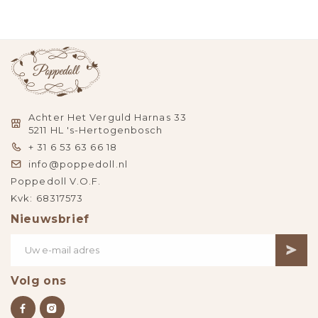
Achter Het Verguld Harnas 33
5211 HL 's-Hertogenbosch
+ 31 6 53 63 66 18
info@poppedoll.nl
Poppedoll V.O.F.
Kvk: 68317573
Nieuwsbrief
Volg ons