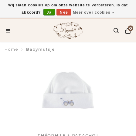
Wij slaan cookies op om onze website te verbeteren. Is dat
akkoord?
Ja
Nee
Meer over cookies »
Voor 15:00 uur besteld, vandaag verzonden*
0
Home
Babymutsje
THÉOPHILE & PATACHOU