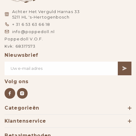
Achter Het Verguld Harnas 33
5211 HL 's-Hertogenbosch
+ 31 6 53 63 66 18
info@poppedoll.nl
Poppedoll V.O.F.
Kvk: 68317573
Nieuwsbrief
Volg ons
Categorieën
Klantenservice
Betaalmethoden