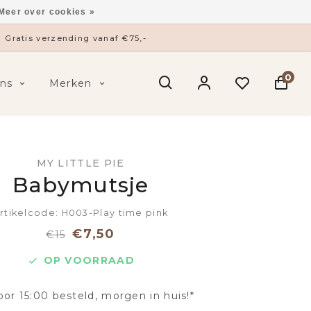
Meer over cookies »
Gratis verzending vanaf €75,-
0
ns
Merken
MY LITTLE PIE
Babymutsje
rtikelcode: H003-Play time pink
€7,50
€15
OP VOORRAAD
oor 15:00 besteld, morgen in huis!*