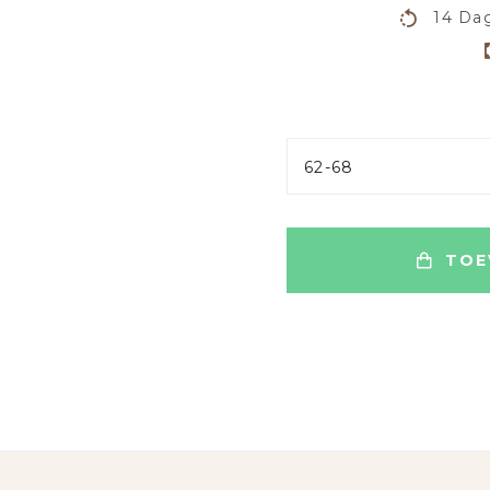
14 Dag
62-68
TOE