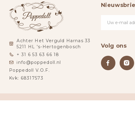
Nieuwsbrie
Achter Het Verguld Harnas 33
Volg ons
5211 HL 's-Hertogenbosch
+ 31 6 53 63 66 18
info@poppedoll.nl
Poppedoll V.O.F.
Kvk: 68317573