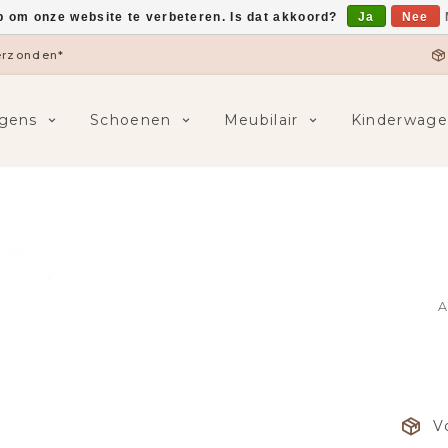
p om onze website te verbeteren. Is dat akkoord?
Ja
Nee
verzonden*
gens
Schoenen
Meubilair
Kinderwage
A
V