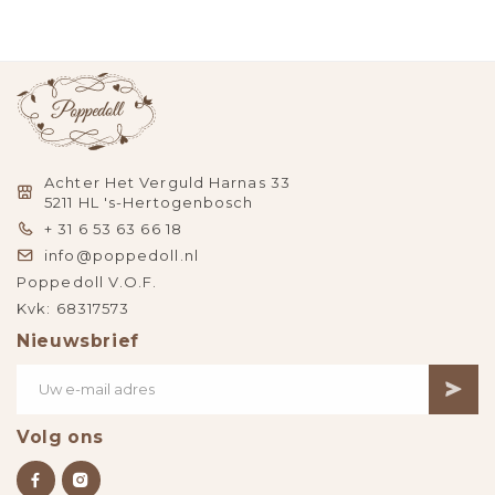
Achter Het Verguld Harnas 33
5211 HL 's-Hertogenbosch
+ 31 6 53 63 66 18
info@poppedoll.nl
Poppedoll V.O.F.
Kvk: 68317573
Nieuwsbrief
Volg ons