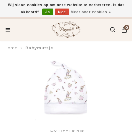
Wij slaan cookies op om onze website te verbeteren. Is dat
akkoord?
Ja
Nee
Meer over cookies »
Voor 15:00 uur besteld, vandaag verzonden*
0
Home
Babymutsje
MY LITTLE PIE