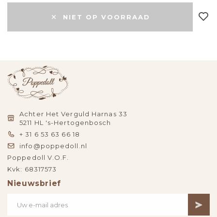
NIET OP VOORRAAD
Achter Het Verguld Harnas 33
5211 HL 's-Hertogenbosch
+ 31 6 53 63 66 18
info@poppedoll.nl
Poppedoll V.O.F.
Kvk: 68317573
Nieuwsbrief