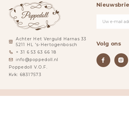
Nieuwsbrie
Achter Het Verguld Harnas 33
Volg ons
5211 HL 's-Hertogenbosch
+ 31 6 53 63 66 18
info@poppedoll.nl
Poppedoll V.O.F.
Kvk: 68317573