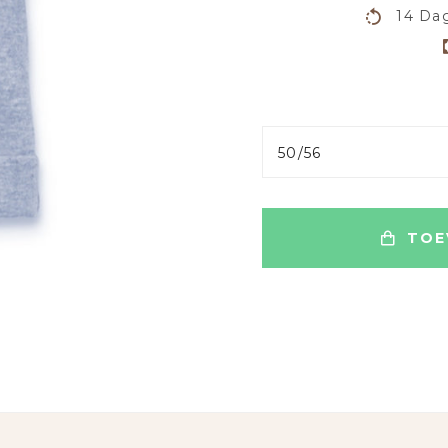
14 Dag
50/56
TOE