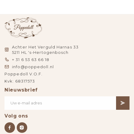
Achter Het Verguld Harnas 33
5211 HL 's-Hertogenbosch
+ 31 6 53 63 66 18
info@poppedoll.nl
Poppedoll V.O.F.
Kvk: 68317573
Nieuwsbrief
Volg ons