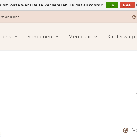
p om onze website te verbeteren. Is dat akkoord?
Ja
Nee
verzonden*
gens
Schoenen
Meubilair
Kinderwage
V