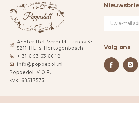
Nieuwsbrie
Achter Het Verguld Harnas 33
Volg ons
5211 HL 's-Hertogenbosch
+ 31 6 53 63 66 18
info@poppedoll.nl
Poppedoll V.O.F.
Kvk: 68317573