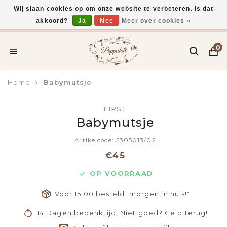
Wij slaan cookies op om onze website te verbeteren. Is dat
akkoord?
Ja
Nee
Meer over cookies »
Voor 15:00 uur besteld, vandaag verzonden*
0
Home
Babymutsje
FIRST
Babymutsje
Artikelcode: 5305013/02
€45
OP VOORRAAD
Voor 15:00 besteld, morgen in huis!*
14 Dagen bedenktijd, Niet goed? Geld terug!