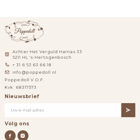
Achter Het Verguld Harnas 33
5211 HL 's-Hertogenbosch
+ 31 6 53 63 66 18
info@poppedoll.nl
Poppedoll V.O.F.
Kvk: 68317573
Nieuwsbrief
Volg ons