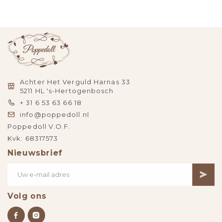
Achter Het Verguld Harnas 33
5211 HL 's-Hertogenbosch
+ 31 6 53 63 66 18
info@poppedoll.nl
Poppedoll V.O.F.
Kvk: 68317573
Nieuwsbrief
Volg ons