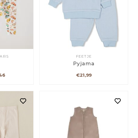
EARS
FEETJE
a
Pyjama
46
€21,99