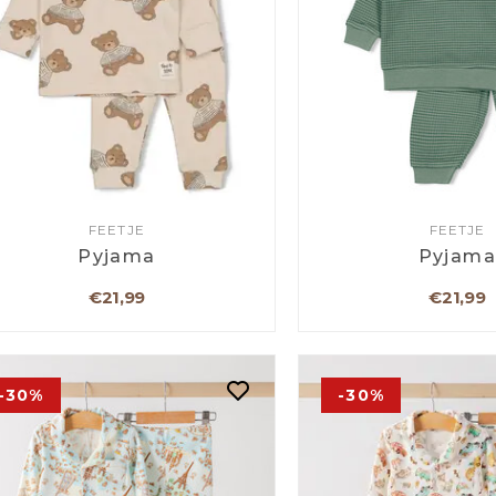
FEETJE
FEETJE
Pyjama
Pyjam
€21,99
€21,99
-30%
-30%