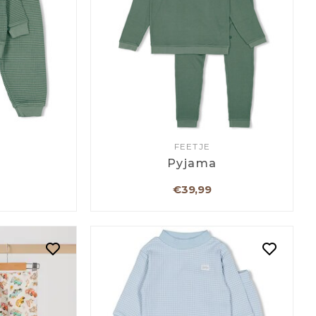
FEETJE
a
Pyjama
€39,99