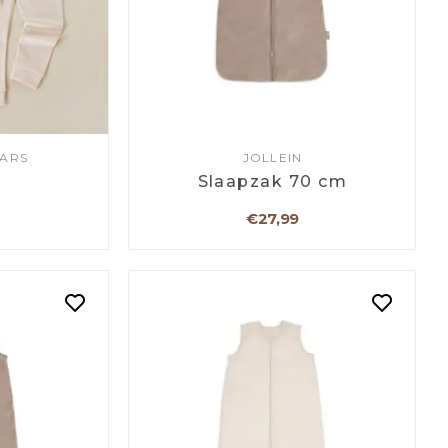
EARS
JOLLEIN
a
Slaapzak 70 cm
€27,99