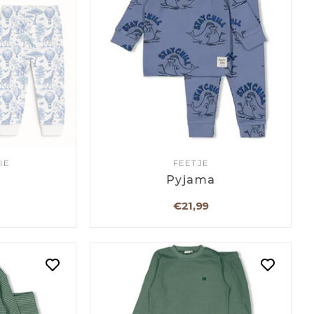
IE
FEETJE
a
Pyjama
€21,99