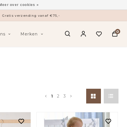
Meer over cookies »
ysieke winkel in ’s-Hertogenbosch
0
ens
Merken
1
2
3