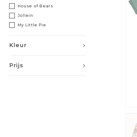
House of Bears
Jollein
My Little Pie
Poetree
Pureté
Kleur
Sofija
Théophile & Patachou
Prijs