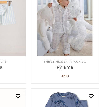
EARS
THÉOPHILE & PATACHOU
a
Pyjama
€99