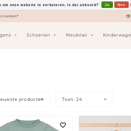
p om onze website te verbeteren. Is dat akkoord?
Ja
Nee
5,-
F
gens
Schoenen
Meubilair
Kinderwag
ieuwste producten
Toon: 24