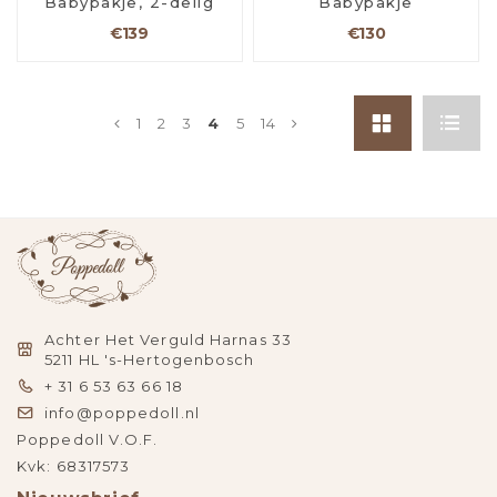
Babypakje, 2-delig
Babypakje
€139
€130
1
2
3
4
5
14
Achter Het Verguld Harnas 33
5211 HL 's-Hertogenbosch
+ 31 6 53 63 66 18
info@poppedoll.nl
Poppedoll V.O.F.
Kvk: 68317573