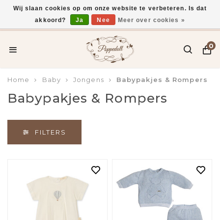
Wij slaan cookies op om onze website te verbeteren. Is dat
akkoord?
Ja
Nee
Meer over cookies »
Gratis verzending vanaf €75,-
0
Home
Baby
Jongens
Babypakjes & Rompers
Babypakjes & Rompers
FILTERS