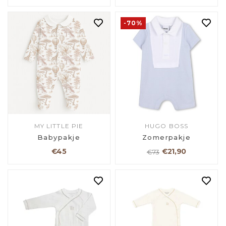
-70%
MY LITTLE PIE
HUGO BOSS
Babypakje
Zomerpakje
€45
€21,90
€73