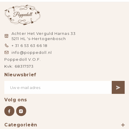
Achter Het Verguld Harnas 33
5211 HL 's-Hertogenbosch
+ 31 6 53 63 66 18
info@poppedoll.nl
Poppedoll V.O.F.
Kvk: 68317573
Nieuwsbrief
Volg ons
Categorieën