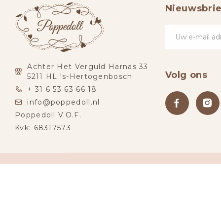
Nieuwsbrie
Achter Het Verguld Harnas 33
Volg ons
5211 HL 's-Hertogenbosch
+ 31 6 53 63 66 18
info@poppedoll.nl
Poppedoll V.O.F.
Kvk: 68317573