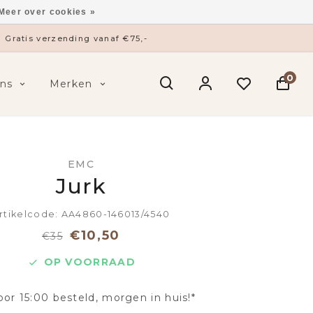
Meer over cookies »
Gratis verzending vanaf €75,-
0
ns
Merken
EMC
Jurk
rtikelcode: AA4860-146013/4540
€10,50
€35
OP VOORRAAD
oor 15:00 besteld, morgen in huis!*