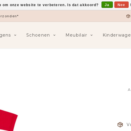
p om onze website te verbeteren. Is dat akkoord?
Ja
Nee
verzonden*
gens
Schoenen
Meubilair
Kinderwage
A
V