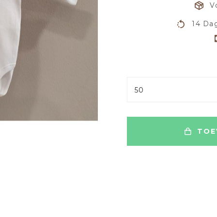
V
14 Dag
50
TOE