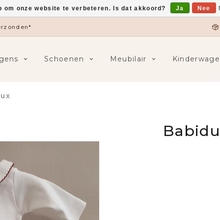
p om onze website te verbeteren. Is dat akkoord?
Ja
Nee
verzonden*
gens
Schoenen
Meubilair
Kinderwage
aux
Babidu