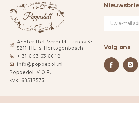
Nieuwsbrie
Achter Het Verguld Harnas 33
Volg ons
5211 HL 's-Hertogenbosch
+ 31 6 53 63 66 18
info@poppedoll.nl
Poppedoll V.O.F.
Kvk: 68317573