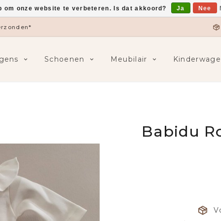
p om onze website te verbeteren. Is dat akkoord?
Ja
Nee
verzonden*
gens
Schoenen
Meubilair
Kinderwage
Babidu R
V