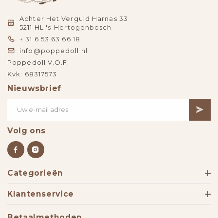
Achter Het Verguld Harnas 33
5211 HL 's-Hertogenbosch
+ 31 6 53 63 66 18
info@poppedoll.nl
Poppedoll V.O.F.
Kvk: 68317573
Nieuwsbrief
Volg ons
Categorieën
Klantenservice
Betaalmethoden