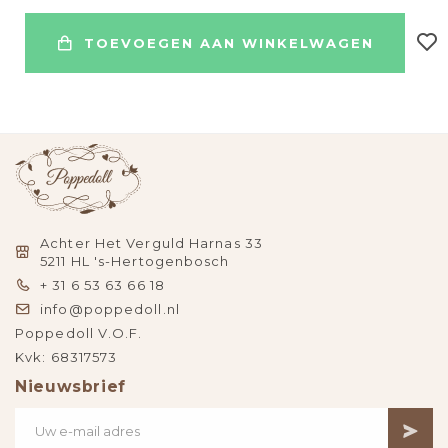
TOEVOEGEN AAN WINKELWAGEN
Achter Het Verguld Harnas 33
5211 HL 's-Hertogenbosch
+ 31 6 53 63 66 18
info@poppedoll.nl
Poppedoll V.O.F.
Kvk: 68317573
Nieuwsbrief