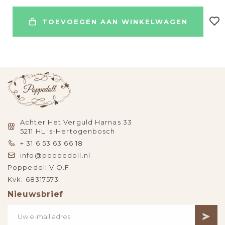
TOEVOEGEN AAN WINKELWAGEN
Achter Het Verguld Harnas 33
5211 HL 's-Hertogenbosch
+ 31 6 53 63 66 18
info@poppedoll.nl
Poppedoll V.O.F.
Kvk: 68317573
Nieuwsbrief