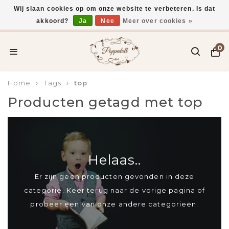
Wij slaan cookies op om onze website te verbeteren. Is dat
akkoord?
Ja
Nee
Meer over cookies »
Voor 15:00 uur besteld, vandaag verzonden*
0
Home
Tags
top
Producten getagd met top
Helaas..
Er zijn geen producten gevonden in deze
categorie. Keer terug naar de vorige pagina of
probeer een van onze andere categorieën.