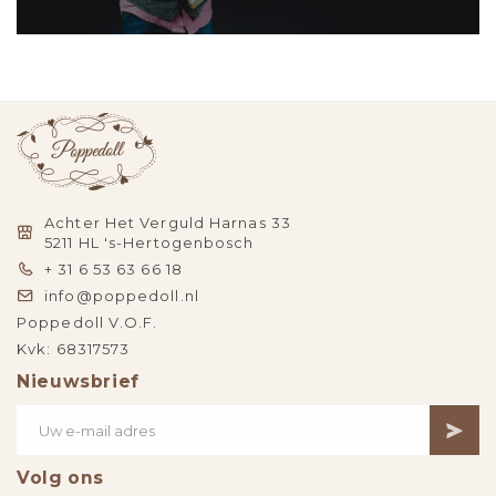
Achter Het Verguld Harnas 33
5211 HL 's-Hertogenbosch
+ 31 6 53 63 66 18
info@poppedoll.nl
Poppedoll V.O.F.
Kvk: 68317573
Nieuwsbrief
Volg ons